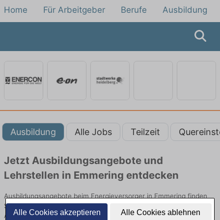
Home
Für Arbeitgeber
Berufe
Ausbildung
Ausbildung
Alle Jobs
Teilzeit
Quereinst
Jetzt Ausbildungsangebote und
Lehrstellen in Emmering entdecken
Ausbildungsangebote beim Energieversorger in Emmering finden
Sie von namhaften Firmen. Entdecken Sie freie Optionen von Top-
Alle Cookies akzeptieren
Alle Cookies ablehnen
Arbeitgebern und bewerben Sie sich noch heute.