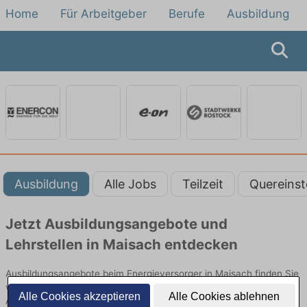
Home
Für Arbeitgeber
Berufe
Ausbildung
Ausbildung
Alle Jobs
Teilzeit
Quereinst
Jetzt Ausbildungsangebote und
Lehrstellen in Maisach entdecken
Ausbildungsangebote beim Energieversorger in Maisach finden Sie
von namhaften Firmen. Entdecken Sie freie Optionen von Top-
Alle Cookies akzeptieren
Alle Cookies ablehnen
Arbeitgebern und bewerben Sie sich noch heute.