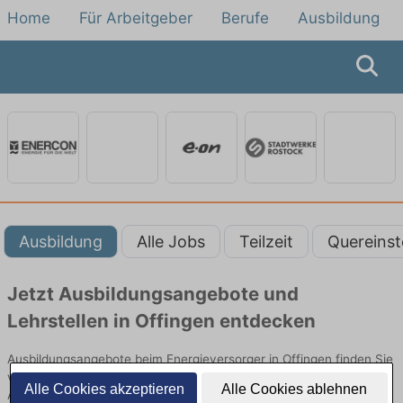
Home
Für Arbeitgeber
Berufe
Ausbildung
Ausbildung
Alle Jobs
Teilzeit
Quereinst
Jetzt Ausbildungsangebote und
Lehrstellen in Offingen entdecken
Ausbildungsangebote beim Energieversorger in Offingen finden Sie
von namhaften Firmen. Entdecken Sie freie Optionen von Top-
Alle Cookies akzeptieren
Alle Cookies ablehnen
Arbeitgebern und bewerben Sie sich noch heute.