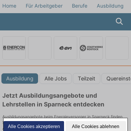
Home
Für Arbeitgeber
Berufe
Ausbildung
Ausbildung
Alle Jobs
Teilzeit
Quereinst
Jetzt Ausbildungsangebote und
Lehrstellen in Sparneck entdecken
Ausbildungsangebote beim Energieversorger in Sparneck finden
Sie von namhaften Firmen. Entdecken Sie freie Optionen von Top-
Alle Cookies akzeptieren
Alle Cookies ablehnen
Arbeitgebern und bewerben Sie sich noch heute.