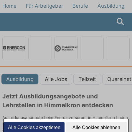
Home
Für Arbeitgeber
Berufe
Ausbildung
Ausbildung
Alle Jobs
Teilzeit
Quereinst
Jetzt Ausbildungsangebote und
Lehrstellen in Himmelkron entdecken
Ausbildungsangebote beim Energieversorger in Himmelkron finden
Sie von namhaften Firmen. Entdecken Sie freie Optionen von Top-
Alle Cookies akzeptieren
Alle Cookies ablehnen
Arbeitgebern und bewerben Sie sich noch heute.