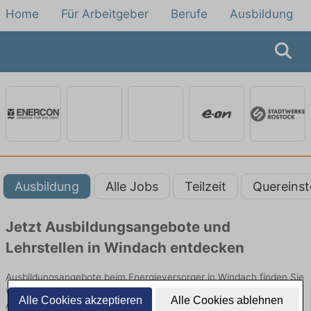
Home
Für Arbeitgeber
Berufe
Ausbildung
Ausbildung
Alle Jobs
Teilzeit
Quereinst
Jetzt Ausbildungsangebote und
Lehrstellen in Windach entdecken
Ausbildungsangebote beim Energieversorger in Windach finden Sie
von namhaften Firmen. Entdecken Sie freie Optionen von Top-
Alle Cookies akzeptieren
Alle Cookies ablehnen
Arbeitgebern und bewerben Sie sich noch heute.