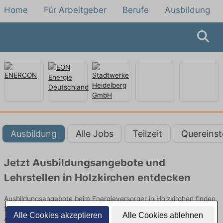
Home
Für Arbeitgeber
Berufe
Ausbildung
Ausbildung
Alle Jobs
Teilzeit
Quereinst
Jetzt Ausbildungsangebote und
Lehrstellen in Holzkirchen entdecken
Ausbildungsangebote beim Energieversorger in Holzkirchen finden
Sie von namhaften Firmen. Entdecken Sie freie Optionen von Top-
Alle Cookies akzeptieren
Alle Cookies ablehnen
Arbeitgebern und bewerben Sie sich noch heute.