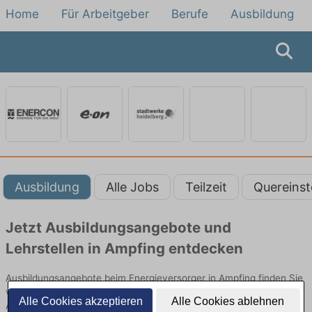
Home
Für Arbeitgeber
Berufe
Ausbildung
Ausbildung
Alle Jobs
Teilzeit
Quereinst
Jetzt Ausbildungsangebote und
Lehrstellen in Ampfing entdecken
Ausbildungsangebote beim Energieversorger in Ampfing finden Sie
von namhaften Firmen. Entdecken Sie freie Optionen von Top-
Alle Cookies akzeptieren
Alle Cookies ablehnen
Arbeitgebern und bewerben Sie sich noch heute.