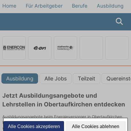
Home
Für Arbeitgeber
Berufe
Ausbildung
Ausbildung
Alle Jobs
Teilzeit
Quereinst
Jetzt Ausbildungsangebote und
Lehrstellen in Obertaufkirchen entdecken
Ausbildungsangebote beim Energieversorger in Obertaufkirchen
finden Sie von namhaften Firmen. Entdecken Sie freie Optionen
Alle Cookies akzeptieren
Alle Cookies ablehnen
von Top-Arbeitgebern und bewerben Sie sich noch heute.