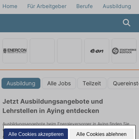
Home
Für Arbeitgeber
Berufe
Ausbildung
Ausbildung
Alle Jobs
Teilzeit
Quereinst
Jetzt Ausbildungsangebote und
Lehrstellen in Aying entdecken
Ausbildungsangebote beim Energieversorger in Aying finden Sie
von namhaften Firmen. Entdecken Sie freie Optionen von Top-
Alle Cookies akzeptieren
Alle Cookies ablehnen
Arbeitgebern und bewerben Sie sich noch heute.