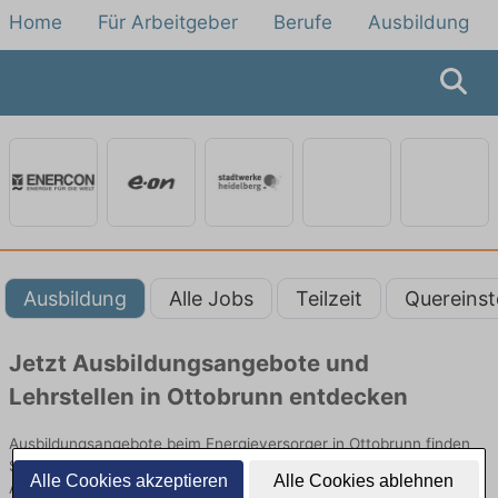
Home
Für Arbeitgeber
Berufe
Ausbildung
Ausbildung
Alle Jobs
Teilzeit
Quereinst
Jetzt Ausbildungsangebote und
Lehrstellen in Ottobrunn entdecken
Ausbildungsangebote beim Energieversorger in Ottobrunn finden
Sie von namhaften Firmen. Entdecken Sie freie Optionen von Top-
Alle Cookies akzeptieren
Alle Cookies ablehnen
Arbeitgebern und bewerben Sie sich noch heute.