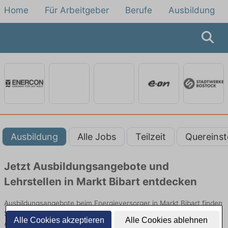
Home
Für Arbeitgeber
Berufe
Ausbildung
Ausbildung
Alle Jobs
Teilzeit
Quereinst
Jetzt Ausbildungsangebote und
Lehrstellen in Markt Bibart entdecken
Ausbildungsangebote beim Energieversorger in Markt Bibart finden
Sie von namhaften Firmen. Entdecken Sie freie Optionen von Top-
Alle Cookies akzeptieren
Alle Cookies ablehnen
Arbeitgebern und bewerben Sie sich noch heute.