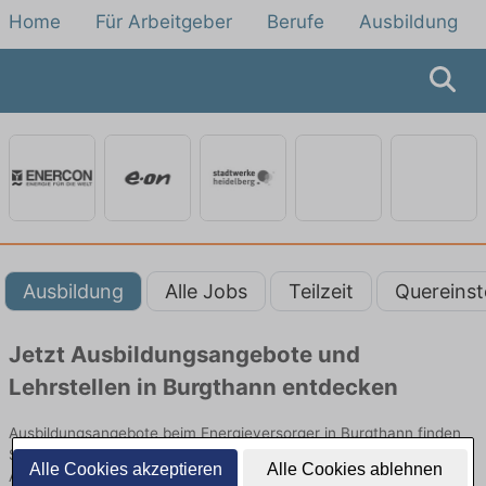
Home
Für Arbeitgeber
Berufe
Ausbildung
Ausbildung
Alle Jobs
Teilzeit
Quereinst
Jetzt Ausbildungsangebote und
Lehrstellen in Burgthann entdecken
Ausbildungsangebote beim Energieversorger in Burgthann finden
Sie von namhaften Firmen. Entdecken Sie freie Optionen von Top-
Alle Cookies akzeptieren
Alle Cookies ablehnen
Arbeitgebern und bewerben Sie sich noch heute.