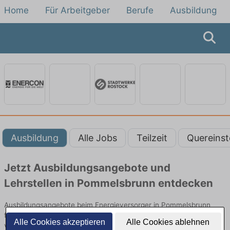
Home
Für Arbeitgeber
Berufe
Ausbildung
Ausbildung
Alle Jobs
Teilzeit
Quereinst
Jetzt Ausbildungsangebote und
Lehrstellen in Pommelsbrunn entdecken
Ausbildungsangebote beim Energieversorger in Pommelsbrunn
finden Sie von namhaften Firmen. Entdecken Sie freie Optionen
Alle Cookies akzeptieren
Alle Cookies ablehnen
von Top-Arbeitgebern und bewerben Sie sich noch heute.