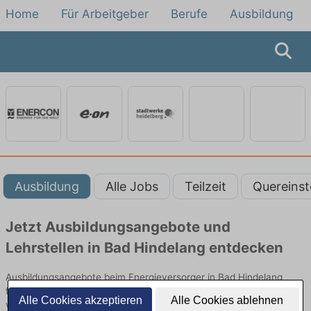
Home
Für Arbeitgeber
Berufe
Ausbildung
Ausbildung
Alle Jobs
Teilzeit
Quereinst
Jetzt Ausbildungsangebote und
Lehrstellen in Bad Hindelang entdecken
Ausbildungsangebote beim Energieversorger in Bad Hindelang
finden Sie von namhaften Firmen. Entdecken Sie freie Optionen
Alle Cookies akzeptieren
Alle Cookies ablehnen
von Top-Arbeitgebern und bewerben Sie sich noch heute.