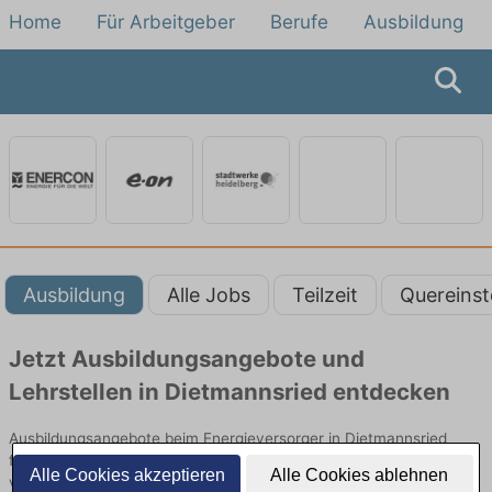
Home
Für Arbeitgeber
Berufe
Ausbildung
Ausbildung
Alle Jobs
Teilzeit
Quereinst
Jetzt Ausbildungsangebote und
Lehrstellen in Dietmannsried entdecken
Ausbildungsangebote beim Energieversorger in Dietmannsried
finden Sie von namhaften Firmen. Entdecken Sie freie Optionen
Alle Cookies akzeptieren
Alle Cookies ablehnen
von Top-Arbeitgebern und bewerben Sie sich noch heute.