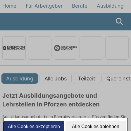
Home
Für Arbeitgeber
Berufe
Ausbildung
Ausbildung
Alle Jobs
Teilzeit
Quereinst
Jetzt Ausbildungsangebote und
Lehrstellen in Pforzen entdecken
Ausbildungsangebote beim Energieversorger in Pforzen finden Sie
von namhaften Firmen. Entdecken Sie freie Optionen von Top-
Alle Cookies akzeptieren
Alle Cookies ablehnen
Arbeitgebern und bewerben Sie sich noch heute.