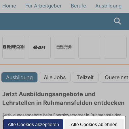
Home
Für Arbeitgeber
Berufe
Ausbildung
Ausbildung
Alle Jobs
Teilzeit
Quereinst
Jetzt Ausbildungsangebote und
Lehrstellen in Ruhmannsfelden entdecken
Ausbildungsangebote beim Energieversorger in Ruhmannsfelden
finden Sie von namhaften Firmen. Entdecken Sie freie Optionen
Alle Cookies akzeptieren
Alle Cookies ablehnen
von Top-Arbeitgebern und bewerben Sie sich noch heute.