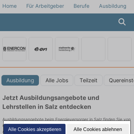
Home
Für Arbeitgeber
Berufe
Ausbildung
Ausbildung
Alle Jobs
Teilzeit
Quereinst
Jetzt Ausbildungsangebote und
Lehrstellen in Salz entdecken
Ausbildungsangebote beim Energieversorger in Salz finden Sie von
namhaften Firmen. Entdecken Sie freie Optionen von Top-
Alle Cookies akzeptieren
Alle Cookies ablehnen
Arbeitgebern und bewerben Sie sich noch heute.