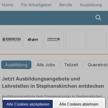
Home
Für Arbeitgeber
Berufe
Ausbildung
Ausbildung
Alle Jobs
Teilzeit
Quereinst
Jetzt Ausbildungsangebote und
Lehrstellen in Stephanskirchen entdecken
Ausbildungsangebote beim Energieversorger in Stephanskirchen
finden Sie von namhaften Firmen. Entdecken Sie freie Optionen
Alle Cookies akzeptieren
Alle Cookies ablehnen
von Top-Arbeitgebern und bewerben Sie sich noch heute.