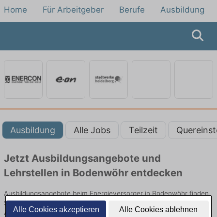
Home
Für Arbeitgeber
Berufe
Ausbildung
Ausbildung
Alle Jobs
Teilzeit
Quereinst
Jetzt Ausbildungsangebote und
Lehrstellen in Bodenwöhr entdecken
Ausbildungsangebote beim Energieversorger in Bodenwöhr finden
Sie von namhaften Firmen. Entdecken Sie freie Optionen von Top-
Alle Cookies akzeptieren
Alle Cookies ablehnen
Arbeitgebern und bewerben Sie sich noch heute.