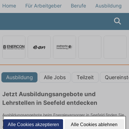
Home
Für Arbeitgeber
Berufe
Ausbildung
Ausbildung
Alle Jobs
Teilzeit
Quereinst
Jetzt Ausbildungsangebote und
Lehrstellen in Seefeld entdecken
Ausbildungsangebote beim Energieversorger in Seefeld finden Sie
von namhaften Firmen. Entdecken Sie freie Optionen von Top-
Alle Cookies akzeptieren
Alle Cookies ablehnen
Arbeitgebern und bewerben Sie sich noch heute.