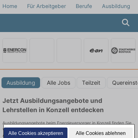
Home
Für Arbeitgeber
Berufe
Ausbildung
Ausbildung
Alle Jobs
Teilzeit
Quereinst
Jetzt Ausbildungsangebote und
Lehrstellen in Konzell entdecken
Ausbildungsangebote beim Energieversorger in Konzell finden Sie
von namhaften Firmen. Entdecken Sie freie Optionen von Top-
Alle Cookies akzeptieren
Alle Cookies ablehnen
Arbeitgebern und bewerben Sie sich noch heute.