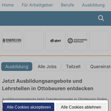
Home
Für Arbeitgeber
Berufe
Ausbildung
Ausbildung
Alle Jobs
Teilzeit
Quereinst
Jetzt Ausbildungsangebote und
Lehrstellen in Ottobeuren entdecken
Ausbildungsangebote beim Energieversorger in Ottobeuren finden
Sie von namhaften Firmen. Entdecken Sie freie Optionen von Top-
Alle Cookies akzeptieren
Alle Cookies ablehnen
Arbeitgebern und bewerben Sie sich noch heute.