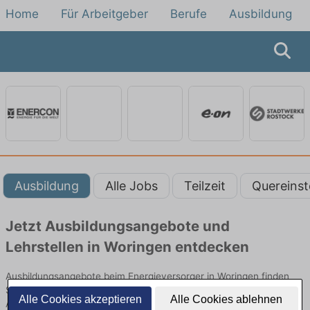
Home
Für Arbeitgeber
Berufe
Ausbildung
Ausbildung
Alle Jobs
Teilzeit
Quereinst
Jetzt Ausbildungsangebote und
Lehrstellen in Woringen entdecken
Ausbildungsangebote beim Energieversorger in Woringen finden
Sie von namhaften Firmen. Entdecken Sie freie Optionen von Top-
Alle Cookies akzeptieren
Alle Cookies ablehnen
Arbeitgebern und bewerben Sie sich noch heute.