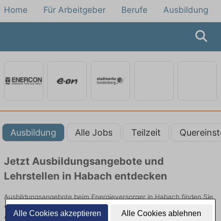
Home
Für Arbeitgeber
Berufe
Ausbildung
Ausbildung
Alle Jobs
Teilzeit
Quereinst
Jetzt Ausbildungsangebote und
Lehrstellen in Habach entdecken
Ausbildungsangebote beim Energieversorger in Habach finden Sie
von namhaften Firmen. Entdecken Sie freie Optionen von Top-
Alle Cookies akzeptieren
Alle Cookies ablehnen
Arbeitgebern und bewerben Sie sich noch heute.