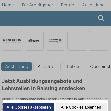
Home
Für Arbeitgeber
Berufe
Ausbildung
Ausbildung
Alle Jobs
Teilzeit
Quereinst
Jetzt Ausbildungsangebote und
Lehrstellen in Raisting entdecken
Ausbildungsangebote beim Energieversorger in Raisting finden Sie
von namhaften Firmen. Entdecken Sie freie Optionen von Top-
Alle Cookies akzeptieren
Alle Cookies ablehnen
Arbeitgebern und bewerben Sie sich noch heute.