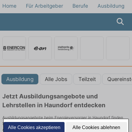
Home
Für Arbeitgeber
Berufe
Ausbildung
Ausbildung
Alle Jobs
Teilzeit
Quereinst
Jetzt Ausbildungsangebote und
Lehrstellen in Haundorf entdecken
Ausbildungsangebote beim Energieversorger in Haundorf finden
Sie von namhaften Firmen. Entdecken Sie freie Optionen von Top-
Alle Cookies akzeptieren
Alle Cookies ablehnen
Arbeitgebern und bewerben Sie sich noch heute.