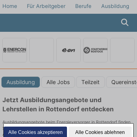
Home
Für Arbeitgeber
Berufe
Ausbildung
Ausbildung
Alle Jobs
Teilzeit
Quereinst
Jetzt Ausbildungsangebote und
Lehrstellen in Rottendorf entdecken
Ausbildungsangebote beim Energieversorger in Rottendorf finden
Sie von namhaften Firmen. Entdecken Sie freie Optionen von Top-
Alle Cookies akzeptieren
Alle Cookies ablehnen
Arbeitgebern und bewerben Sie sich noch heute.