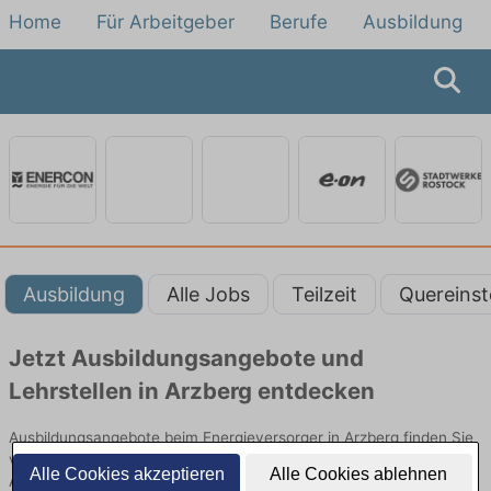
Home
Für Arbeitgeber
Berufe
Ausbildung
Ausbildung
Alle Jobs
Teilzeit
Quereinst
Jetzt Ausbildungsangebote und
Lehrstellen in Arzberg entdecken
Ausbildungsangebote beim Energieversorger in Arzberg finden Sie
von namhaften Firmen. Entdecken Sie freie Optionen von Top-
Alle Cookies akzeptieren
Alle Cookies ablehnen
Arbeitgebern und bewerben Sie sich noch heute.