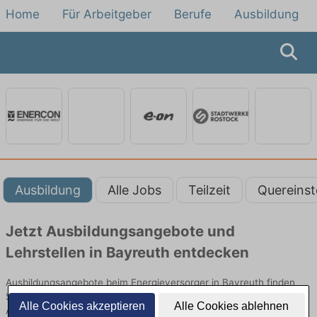
Home
Für Arbeitgeber
Berufe
Ausbildung
Ausbildung
Alle Jobs
Teilzeit
Quereinst
Jetzt Ausbildungsangebote und
Lehrstellen in Bayreuth entdecken
Ausbildungsangebote beim Energieversorger in Bayreuth finden
Sie von namhaften Firmen. Entdecken Sie freie Optionen von Top-
Alle Cookies akzeptieren
Alle Cookies ablehnen
Arbeitgebern und bewerben Sie sich noch heute.