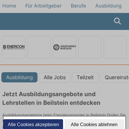
Home
Für Arbeitgeber
Berufe
Ausbildung
Ausbildung
Alle Jobs
Teilzeit
Quereinst
Jetzt Ausbildungsangebote und
Lehrstellen in Beilstein entdecken
Ausbildungsangebote beim Energieversorger in Beilstein finden Sie
von namhaften Firmen. Entdecken Sie freie Optionen von Top-
Alle Cookies akzeptieren
Alle Cookies ablehnen
Arbeitgebern und bewerben Sie sich noch heute.