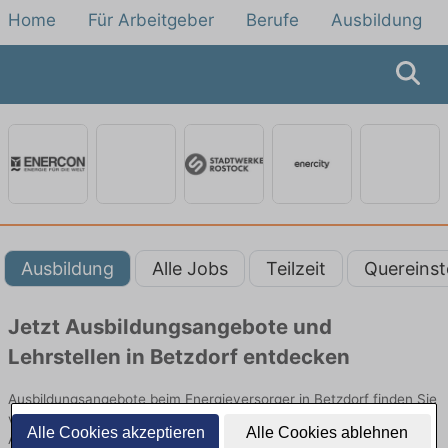
Home
Für Arbeitgeber
Berufe
Ausbildung
Ausbildung
Alle Jobs
Teilzeit
Quereinst
Jetzt Ausbildungsangebote und
Lehrstellen in Betzdorf entdecken
Ausbildungsangebote beim Energieversorger in Betzdorf finden Sie
von namhaften Firmen. Entdecken Sie freie Optionen von Top-
Alle Cookies akzeptieren
Alle Cookies ablehnen
Arbeitgebern und bewerben Sie sich noch heute.