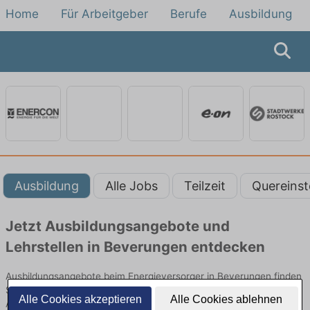
Home
Für Arbeitgeber
Berufe
Ausbildung
Ausbildung
Alle Jobs
Teilzeit
Quereinst
Jetzt Ausbildungsangebote und
Lehrstellen in Beverungen entdecken
Ausbildungsangebote beim Energieversorger in Beverungen finden
Sie von namhaften Firmen. Entdecken Sie freie Optionen von Top-
Alle Cookies akzeptieren
Alle Cookies ablehnen
Arbeitgebern und bewerben Sie sich noch heute.