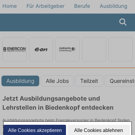
Home
Für Arbeitgeber
Berufe
Ausbildung
Ausbildung
Alle Jobs
Teilzeit
Quereinst
Jetzt Ausbildungsangebote und
Lehrstellen in Biedenkopf entdecken
Ausbildungsangebote beim Energieversorger in Biedenkopf finden
Sie von namhaften Firmen. Entdecken Sie freie Optionen von Top-
Alle Cookies akzeptieren
Alle Cookies ablehnen
Arbeitgebern und bewerben Sie sich noch heute.