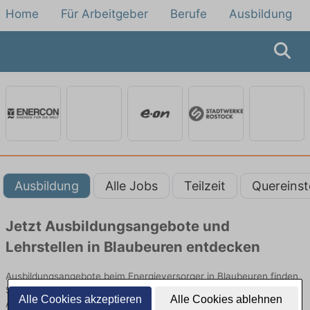
Home
Für Arbeitgeber
Berufe
Ausbildung
Ausbildung
Alle Jobs
Teilzeit
Quereinst
Jetzt Ausbildungsangebote und
Lehrstellen in Blaubeuren entdecken
Ausbildungsangebote beim Energieversorger in Blaubeuren finden
Sie von namhaften Firmen. Entdecken Sie freie Optionen von Top-
Alle Cookies akzeptieren
Alle Cookies ablehnen
Arbeitgebern und bewerben Sie sich noch heute.