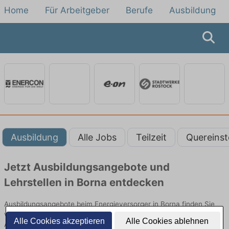
Home
Für Arbeitgeber
Berufe
Ausbildung
Ausbildung
Alle Jobs
Teilzeit
Quereinst
Jetzt Ausbildungsangebote und
Lehrstellen in Borna entdecken
Ausbildungsangebote beim Energieversorger in Borna finden Sie
von namhaften Firmen. Entdecken Sie freie Optionen von Top-
Alle Cookies akzeptieren
Alle Cookies ablehnen
Arbeitgebern und bewerben Sie sich noch heute.