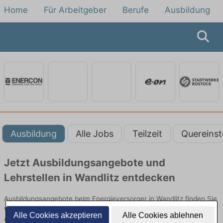
Home
Für Arbeitgeber
Berufe
Ausbildung
Ausbildung
Alle Jobs
Teilzeit
Quereinst
Jetzt Ausbildungsangebote und
Lehrstellen in Wandlitz entdecken
Ausbildungsangebote beim Energieversorger in Wandlitz finden Sie
von namhaften Firmen. Entdecken Sie freie Optionen von Top-
Alle Cookies akzeptieren
Alle Cookies ablehnen
Arbeitgebern und bewerben Sie sich noch heute.