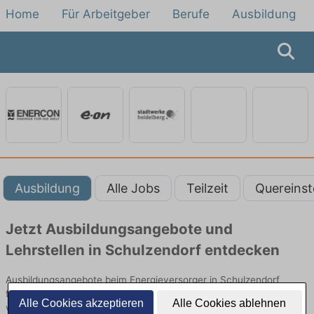
Home
Für Arbeitgeber
Berufe
Ausbildung
Ausbildung
Alle Jobs
Teilzeit
Quereinst
Jetzt Ausbildungsangebote und
Lehrstellen in Schulzendorf entdecken
Ausbildungsangebote beim Energieversorger in Schulzendorf
finden Sie von namhaften Firmen. Entdecken Sie freie Optionen
Alle Cookies akzeptieren
Alle Cookies ablehnen
von Top-Arbeitgebern und bewerben Sie sich noch heute.