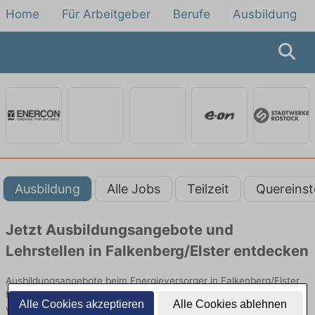
Home
Für Arbeitgeber
Berufe
Ausbildung
Ausbildung
Alle Jobs
Teilzeit
Quereinst
Jetzt Ausbildungsangebote und
Lehrstellen in Falkenberg/Elster entdecken
Ausbildungsangebote beim Energieversorger in Falkenberg/Elster
finden Sie von namhaften Firmen. Entdecken Sie freie Optionen
Alle Cookies akzeptieren
Alle Cookies ablehnen
von Top-Arbeitgebern und bewerben Sie sich noch heute.