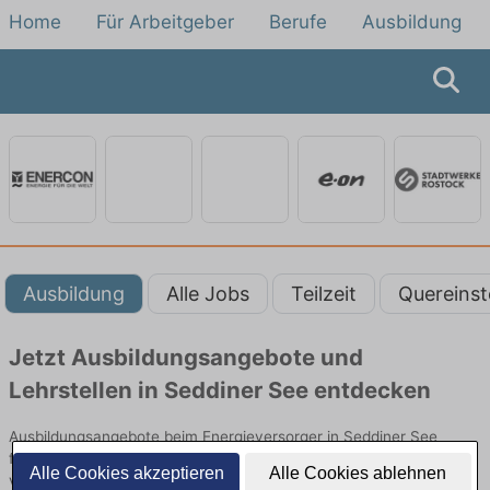
Home
Für Arbeitgeber
Berufe
Ausbildung
Ausbildung
Alle Jobs
Teilzeit
Quereinst
Jetzt Ausbildungsangebote und
Lehrstellen in Seddiner See entdecken
Ausbildungsangebote beim Energieversorger in Seddiner See
finden Sie von namhaften Firmen. Entdecken Sie freie Optionen
Alle Cookies akzeptieren
Alle Cookies ablehnen
von Top-Arbeitgebern und bewerben Sie sich noch heute.