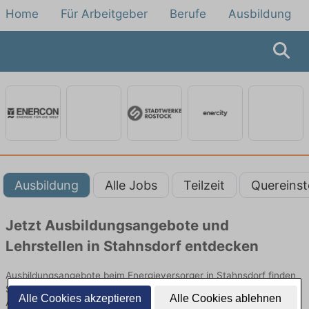
Home
Für Arbeitgeber
Berufe
Ausbildung
Ausbildung
Alle Jobs
Teilzeit
Quereinst
Jetzt Ausbildungsangebote und
Lehrstellen in Stahnsdorf entdecken
Ausbildungsangebote beim Energieversorger in Stahnsdorf finden
Sie von namhaften Firmen. Entdecken Sie freie Optionen von Top-
Alle Cookies akzeptieren
Alle Cookies ablehnen
Arbeitgebern und bewerben Sie sich noch heute.