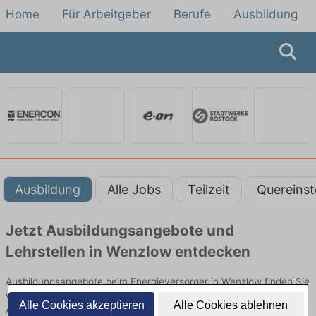
Home
Für Arbeitgeber
Berufe
Ausbildung
Ausbildung
Alle Jobs
Teilzeit
Quereinst
Jetzt Ausbildungsangebote und
Lehrstellen in Wenzlow entdecken
Ausbildungsangebote beim Energieversorger in Wenzlow finden Sie
von namhaften Firmen. Entdecken Sie freie Optionen von Top-
Alle Cookies akzeptieren
Alle Cookies ablehnen
Arbeitgebern und bewerben Sie sich noch heute.