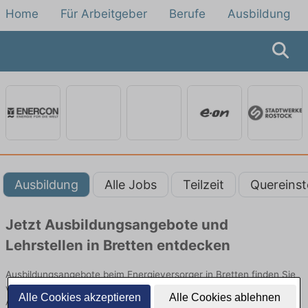
Home
Für Arbeitgeber
Berufe
Ausbildung
Ausbildung
Alle Jobs
Teilzeit
Quereinst
Jetzt Ausbildungsangebote und
Lehrstellen in Bretten entdecken
Ausbildungsangebote beim Energieversorger in Bretten finden Sie
von namhaften Firmen. Entdecken Sie freie Optionen von Top-
Alle Cookies akzeptieren
Alle Cookies ablehnen
Arbeitgebern und bewerben Sie sich noch heute.