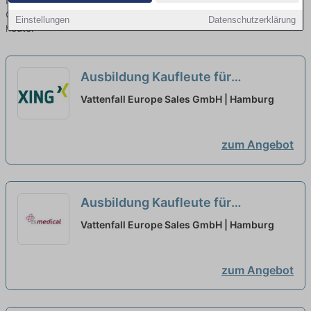
Nordheide finden Sie von namhaften Firmen. Entdecken Sie freie
Optionen von Top-Arbeitgebern und bewerben Sie sich noch
Einstellungen
Datenschutzerklärung
heute.
Ausbildung Kaufleute für
Digitalisierungsmanagement 2027
Vattenfall Europe Sales GmbH | Hamburg
neu
zum Angebot
Ausbildung Kaufleute für
Digitalisierungsmanagement 2027
Vattenfall Europe Sales GmbH | Hamburg
neu
zum Angebot