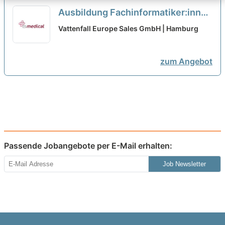
Ausbildung Fachinformatiker:innen
mit Fachrichtung Daten- und
Vattenfall Europe Sales GmbH | Hamburg
Prozessanalyse 2027
neu
zum Angebot
Passende Jobangebote per E-Mail erhalten:
Job Newsletter