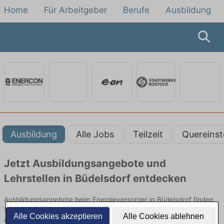
Home
Für Arbeitgeber
Berufe
Ausbildung
Ausbildung
Alle Jobs
Teilzeit
Quereinst
Jetzt Ausbildungsangebote und
Lehrstellen in Büdelsdorf entdecken
Ausbildungsangebote beim Energieversorger in Büdelsdorf finden
Sie von namhaften Firmen. Entdecken Sie freie Optionen von Top-
Alle Cookies akzeptieren
Alle Cookies ablehnen
Arbeitgebern und bewerben Sie sich noch heute.