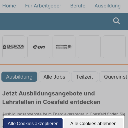
Home
Für Arbeitgeber
Berufe
Ausbildung
Ausbildung
Alle Jobs
Teilzeit
Quereinst
Jetzt Ausbildungsangebote und
Lehrstellen in Coesfeld entdecken
Ausbildungsangebote beim Energieversorger in Coesfeld finden Sie
von namhaften Firmen. Entdecken Sie freie Optionen von Top-
Alle Cookies akzeptieren
Alle Cookies ablehnen
Arbeitgebern und bewerben Sie sich noch heute.