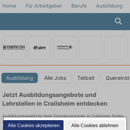
Home
Für Arbeitgeber
Berufe
Ausbildung
Ausbildung
Alle Jobs
Teilzeit
Quereinst
Jetzt Ausbildungsangebote und
Lehrstellen in Crailsheim entdecken
Ausbildungsangebote beim Energieversorger in Crailsheim finden
Sie von namhaften Firmen. Entdecken Sie freie Optionen von Top-
Alle Cookies akzeptieren
Alle Cookies ablehnen
Arbeitgebern und bewerben Sie sich noch heute.