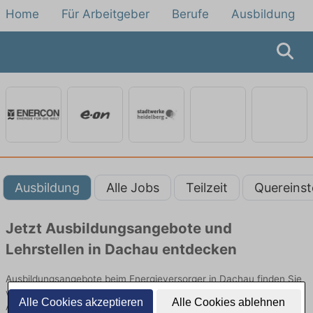
Home
Für Arbeitgeber
Berufe
Ausbildung
Ausbildung
Alle Jobs
Teilzeit
Quereinst
Jetzt Ausbildungsangebote und
Lehrstellen in Dachau entdecken
Ausbildungsangebote beim Energieversorger in Dachau finden Sie
von namhaften Firmen. Entdecken Sie freie Optionen von Top-
Alle Cookies akzeptieren
Alle Cookies ablehnen
Arbeitgebern und bewerben Sie sich noch heute.