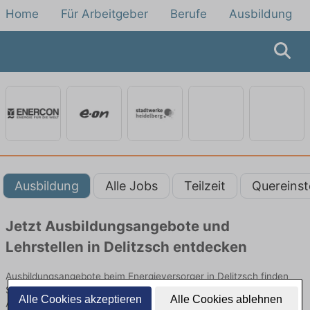
Home
Für Arbeitgeber
Berufe
Ausbildung
Ausbildung
Alle Jobs
Teilzeit
Quereinst
Jetzt Ausbildungsangebote und
Lehrstellen in Delitzsch entdecken
Ausbildungsangebote beim Energieversorger in Delitzsch finden
Sie von namhaften Firmen. Entdecken Sie freie Optionen von Top-
Alle Cookies akzeptieren
Alle Cookies ablehnen
Arbeitgebern und bewerben Sie sich noch heute.